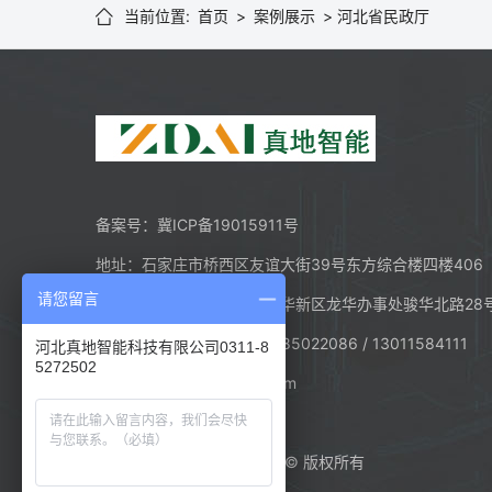
当前位置:
首页
>
案例展示
>
河北省民政厅

备案号：
冀ICP备19015911号
地址：石家庄市桥西区友谊大街39号东方综合楼四楼406
请您留言
总部地址：广东省深圳市龙华新区龙华办事处骏华北路28
电话：0311 - 85272502 / 85022086 / 13011584111
河北真地智能科技有限公司0311-8
5272502
邮箱：280040247@qq.com
河北真地智能科技有限公司
© 版权所有