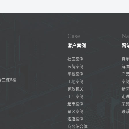
Case
Na
客户案例
网
社区案例
真
医院案例
解
学校案例
产
号三栋6楼
工地案例
案
党政机关
新
工厂案例
走
超市案例
荣
景区案例
联
酒店案例
商务综合体