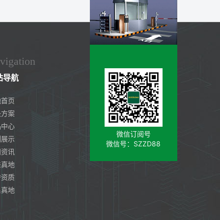
vigation
站导航
地首页
决方案
品中心
微信订阅号
例展示
微信号：SZZD88
闻资讯
进真地
誉资质
系真地